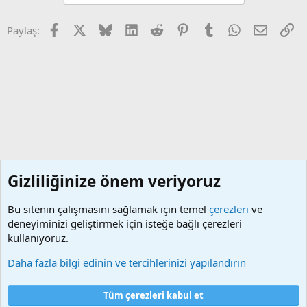
Facebook
X (Twitter)
Bluesky
LinkedIn
Reddit
Pinterest
Tumblr
WhatsApp
E-posta
Li
Paylaş:
Gizliliğinize önem veriyoruz
Bu sitenin çalışmasını sağlamak için temel
çerezleri
ve
deneyiminizi geliştirmek için isteğe bağlı çerezleri
kullanıyoruz.
Yazarlar
Daha fazla bilgi edinin ve tercihlerinizi yapılandırın
Çerezler
Tüm çerezleri kabul et
Bize ulaşın
Şartlar ve kurallar
Gizlilik politikası
Yardım