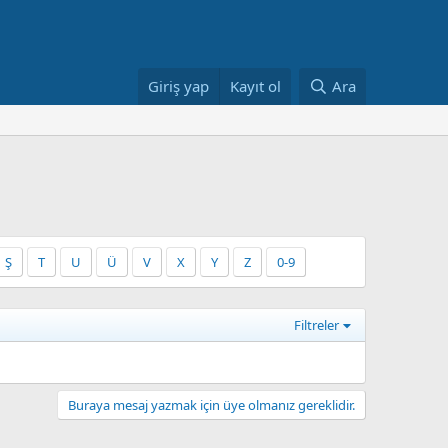
Giriş yap
Kayıt ol
Ara
Ş
T
U
Ü
V
X
Y
Z
0-9
Filtreler
Buraya mesaj yazmak için üye olmanız gereklidir.