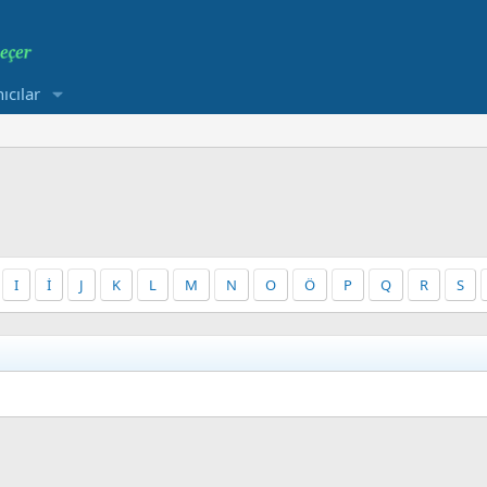
ıcılar
I
İ
J
K
L
M
N
O
Ö
P
Q
R
S