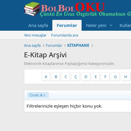
Ana sayfa
Forumlar
Neler yeni
Kullan
Yeni mesajlar
Forumlarda ara
Ana sayfa
Forumlar
KİTAPHANE
E-Kitap Arşivi
Elektronik Kitaplarımızı Paylaştığımız Kategorimizdir.
A
B
C
Ç
D
E
F
G
H
Önek:
K
Filtrelerinizle eşleşen hiçbir konu yok.