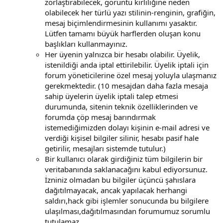
zorlaştırabilecek, görüntü kirliliğine neden
olabilecek her türlü yazı stilinin-renginin, grafiğin,
mesaj biçimlendirmesinin kullanımı yasaktır.
Lütfen tamamı büyük harflerden oluşan konu
başlıkları kullanmayınız.
Her üyenin yalnızca bir hesabı olabilir. Üyelik,
istenildiği anda iptal ettirilebilir. Üyelik iptali için
forum yöneticilerine özel mesaj yoluyla ulaşmanız
gerekmektedir. (10 mesajdan daha fazla mesaja
sahip üyelerin üyelik iptali talep etmesi
durumunda, sitenin teknik özelliklerinden ve
forumda çöp mesaj barındırmak
istemediğimizden dolayı kişinin e-mail adresi ve
verdiği kişisel bilgiler silinir, hesabı pasif hale
getirilir, mesajları sistemde tutulur.)
Bir kullanıcı olarak girdiğiniz tüm bilgilerin bir
veritabanında saklanacağını kabul ediyorsunuz.
İzniniz olmadan bu bilgiler üçüncü şahıslara
dağıtılmayacak, ancak yapılacak herhangi
saldırı,hack gibi işlemler sonucunda bu bilgilere
ulaşılması,dağıtılmasından forumumuz sorumlu
tutulamaz.