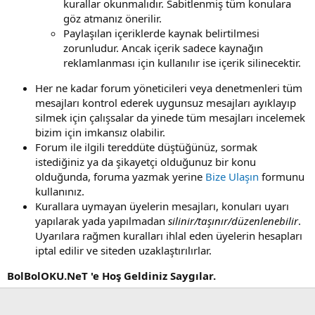
kurallar okunmalıdır. Sabitlenmiş tüm konulara
göz atmanız önerilir.
Paylaşılan içeriklerde kaynak belirtilmesi
zorunludur. Ancak içerik sadece kaynağın
reklamlanması için kullanılır ise içerik silinecektir.
Her ne kadar forum yöneticileri veya denetmenleri tüm
mesajları kontrol ederek uygunsuz mesajları ayıklayıp
silmek için çalışsalar da yinede tüm mesajları incelemek
bizim için imkansız olabilir.
Forum ile ilgili tereddüte düştüğünüz, sormak
istediğiniz ya da şikayetçi olduğunuz bir konu
olduğunda, foruma yazmak yerine
Bize Ulaşın
formunu
kullanınız.
Kurallara uymayan üyelerin mesajları, konuları uyarı
yapılarak yada yapılmadan
silinir/taşınır/düzenlenebilir
.
Uyarılara rağmen kuralları ihlal eden üyelerin hesapları
iptal edilir ve siteden uzaklaştırılırlar.
BolBolOKU.NeT 'e Hoş Geldiniz Saygılar.