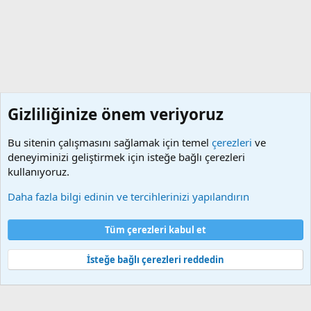
Gizliliğinize önem veriyoruz
Bu sitenin çalışmasını sağlamak için temel
çerezleri
ve
deneyiminizi geliştirmek için isteğe bağlı çerezleri
kullanıyoruz.
Yardım
Daha fazla bilgi edinin ve tercihlerinizi yapılandırın
Çerezler
Tüm çerezleri kabul et
Bize ulaşın
Şartlar ve kurallar
Gizlilik politikası
Yardım
Ana sayfa
R
S
İsteğe bağlı çerezleri reddedin
S
®
Community platform by XenForo
© 2010-2026 XenForo Ltd.