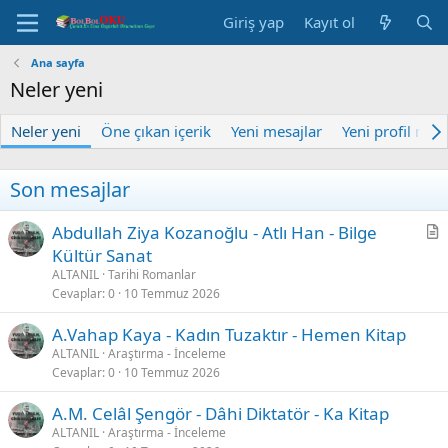
Giriş yap
Kayıt ol
Ana sayfa
Neler yeni
Neler yeni
Öne çıkan içerik
Yeni mesajlar
Yeni profil mesa
Son mesajlar
Abdullah Ziya Kozanoğlu - Atlı Han - Bilge
a
Kültür Sanat
k
ALTANIL
Tarihi Romanlar
a
Cevaplar
0
10 Temmuz 2026
l
A.Vahap Kaya - Kadın Tuzaktır - Hemen Kitap
e
ALTANIL
Araştırma - İnceleme
Cevaplar
0
10 Temmuz 2026
A.M. Celâl Şengör - Dâhi Diktatör - Ka Kitap
ALTANIL
Araştırma - İnceleme