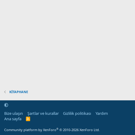
KİTAPHANE
Bize ulaşın
Şartlar ve kurallar
Gizlilik politikası
Yardım
Ana sayfa
R
S
S
®
Community platform by XenForo
© 2010-2026 XenForo Ltd.