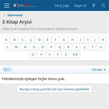
Giriş yap
Kayıt ol
KİTAPHANE
E-Kitap Arşivi
Elektronik Kitaplarımızı Paylaştığımız Kategorimizdir.
A
B
C
Ç
D
E
F
G
H
I
İ
J
K
L
M
N
O
Ö
P
Q
R
S
Ş
T
U
Ü
V
X
Y
Z
0-9
Ö
Filtreler
Filtrelerinizle eşleşen hiçbir konu yok.
Buraya mesaj yazmak için üye olmanız gereklidir.