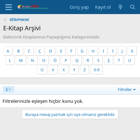
Giriş yap
Kayıt ol
KİTAPHANE
E-Kitap Arşivi
Elektronik Kitaplarımızı Paylaştığımız Kategorimizdir.
A
B
C
Ç
D
E
F
G
H
I
İ
J
K
L
M
N
O
Ö
P
Q
R
S
Ş
T
U
Ü
V
X
Y
Z
0-9
S
Filtreler
Filtrelerinizle eşleşen hiçbir konu yok.
Buraya mesaj yazmak için üye olmanız gereklidir.