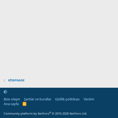
KİTAPHANE
Bize ulaşın
Şartlar ve kurallar
Gizlilik politikası
Yardım
Ana sayfa
R
S
S
®
Community platform by XenForo
© 2010-2026 XenForo Ltd.