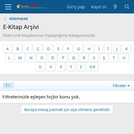
Giriş yap
Kayıt ol
KİTAPHANE
E-Kitap Arşivi
Elektronik Kitaplarımızı Paylaştığımız Kategorimizdir.
A
B
C
Ç
D
E
F
G
H
I
İ
J
K
L
M
N
O
Ö
P
Q
R
S
Ş
T
U
Ü
V
X
Y
Z
0-9
T
Filtreler
Filtrelerinizle eşleşen hiçbir konu yok.
Buraya mesaj yazmak için üye olmanız gereklidir.