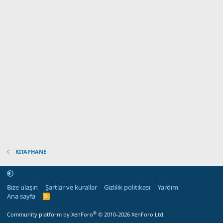
KİTAPHANE
Bize ulaşın
Şartlar ve kurallar
Gizlilik politikası
Yardım
Ana sayfa
R
S
S
®
Community platform by XenForo
© 2010-2026 XenForo Ltd.