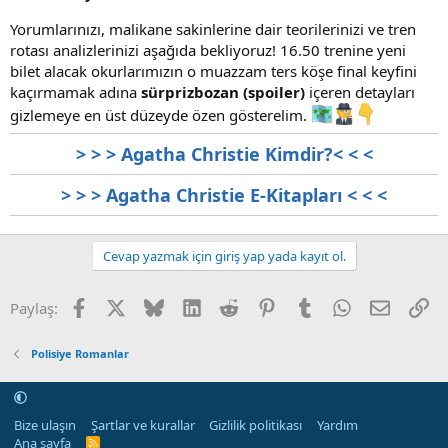
Yorumlarınızı, malikane sakinlerine dair teorilerinizi ve tren
rotası analizlerinizi aşağıda bekliyoruz! 16.50 trenine yeni
bilet alacak okurlarımızın o muazzam ters köşe final keyfini
kaçırmamak adına
sürprizbozan (spoiler)
içeren detayları
gizlemeye en üst düzeyde özen gösterelim.
> > > Agatha Christie Kimdir?< < <
> > > Agatha Christie E-Kitapları < < <
Cevap yazmak için giriş yap yada kayıt ol.
Facebook
X (Twitter)
Bluesky
LinkedIn
Reddit
Pinterest
Tumblr
WhatsApp
E-posta
Li
Paylaş:
Polisiye Romanlar
Bize ulaşın
Şartlar ve kurallar
Gizlilik politikası
Yardım
Ana sayfa
R