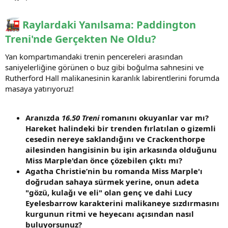
Raylardaki Yanılsama: Paddington
Treni'nde Gerçekten Ne Oldu?
Yan kompartımandaki trenin pencereleri arasından
saniyelerliğine görünen o buz gibi boğulma sahnesini ve
Rutherford Hall malikanesinin karanlık labirentlerini forumda
masaya yatırıyoruz!
Aranızda
16.50 Treni
romanını okuyanlar var mı?
Hareket halindeki bir trenden fırlatılan o gizemli
cesedin nereye saklandığını ve Crackenthorpe
ailesinden hangisinin bu işin arkasında olduğunu
Miss Marple'dan önce çözebilen çıktı mı?
Agatha Christie’nin bu romanda Miss Marple'ı
doğrudan sahaya sürmek yerine, onun adeta
"gözü, kulağı ve eli" olan genç ve dahi Lucy
Eyelesbarrow karakterini malikaneye sızdırmasını
kurgunun ritmi ve heyecanı açısından nasıl
buluyorsunuz?