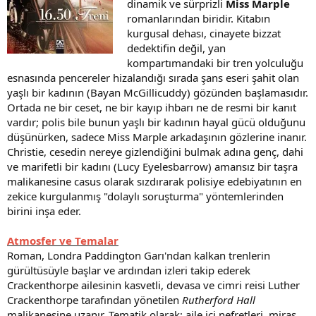
dinamik ve sürprizli
Miss Marple
romanlarından biridir. Kitabın
kurgusal dehası, cinayete bizzat
dedektifin değil, yan
kompartımandaki bir tren yolculuğu
esnasında pencereler hizalandığı sırada şans eseri şahit olan
yaşlı bir kadının (Bayan McGillicuddy) gözünden başlamasıdır.
Ortada ne bir ceset, ne bir kayıp ihbarı ne de resmi bir kanıt
vardır; polis bile bunun yaşlı bir kadının hayal gücü olduğunu
düşünürken, sadece Miss Marple arkadaşının gözlerine inanır.
Christie, cesedin nereye gizlendiğini bulmak adına genç, dahi
ve marifetli bir kadını (Lucy Eyelesbarrow) amansız bir taşra
malikanesine casus olarak sızdırarak polisiye edebiyatının en
zekice kurgulanmış "dolaylı soruşturma" yöntemlerinden
birini inşa eder.
Atmosfer ve Temalar
Roman, Londra Paddington Garı'ndan kalkan trenlerin
gürültüsüyle başlar ve ardından izleri takip ederek
Crackenthorpe ailesinin kasvetli, devasa ve cimri reisi Luther
Crackenthorpe tarafından yönetilen
Rutherford Hall
malikanesine uzanır. Tematik olarak; aile içi nefretleri, miras