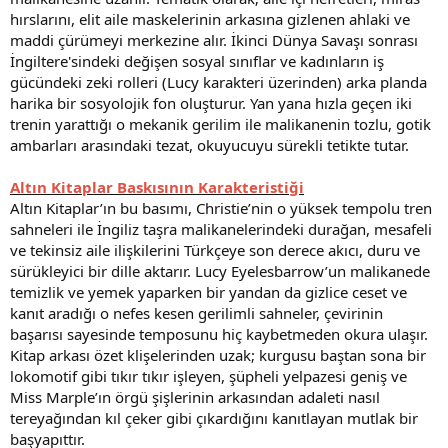
hırslarını, elit aile maskelerinin arkasına gizlenen ahlaki ve
maddi çürümeyi merkezine alır. İkinci Dünya Savaşı sonrası
İngiltere'sindeki değişen sosyal sınıflar ve kadınların iş
gücündeki zeki rolleri (Lucy karakteri üzerinden) arka planda
harika bir sosyolojik fon oluşturur. Yan yana hızla geçen iki
trenin yarattığı o mekanik gerilim ile malikanenin tozlu, gotik
ambarları arasındaki tezat, okuyucuyu sürekli tetikte tutar.
Altın Kitaplar Baskısının Karakteristiği
Altın Kitaplar’ın bu basımı, Christie’nin o yüksek tempolu tren
sahneleri ile İngiliz taşra malikanelerindeki durağan, mesafeli
ve tekinsiz aile ilişkilerini Türkçeye son derece akıcı, duru ve
sürükleyici bir dille aktarır. Lucy Eyelesbarrow’un malikanede
temizlik ve yemek yaparken bir yandan da gizlice ceset ve
kanıt aradığı o nefes kesen gerilimli sahneler, çevirinin
başarısı sayesinde temposunu hiç kaybetmeden okura ulaşır.
Kitap arkası özet klişelerinden uzak; kurgusu baştan sona bir
lokomotif gibi tıkır tıkır işleyen, şüpheli yelpazesi geniş ve
Miss Marple’ın örgü şişlerinin arkasından adaleti nasıl
tereyağından kıl çeker gibi çıkardığını kanıtlayan mutlak bir
başyapıttır.