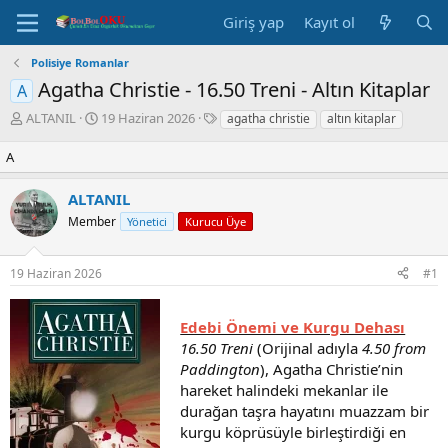
Giriş yap
Kayıt ol
Polisiye Romanlar
Agatha Christie - 16.50 Treni - Altın Kitaplar
A
K
B
E
ALTANIL
19 Haziran 2026
agatha christie
altın kitaplar
o
a
t
n
ş
i
A
u
l
k
y
a
e
ALTANIL
u
n
t
Member
Yönetici
Kurucu Üye
B
g
l
a
ı
e
ş
ç
r
19 Haziran 2026
#1
l
t
a
a
t
r
Edebi Önemi ve Kurgu Dehası
a
i
16.50 Treni
(Orijinal adıyla
4.50 from
n
h
Paddington
), Agatha Christie’nin
i
hareket halindeki mekanlar ile
durağan taşra hayatını muazzam bir
kurgu köprüsüyle birleştirdiği en