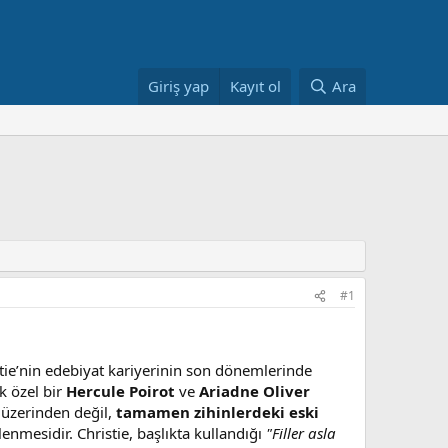
Giriş yap
Kayıt ol
Ara
#1
stie’nin edebiyat kariyerinin son dönemlerinde
k özel bir
Hercule Poirot
ve
Ariadne Oliver
ı üzerinden değil,
tamamen zihinlerdeki eski
lenmesidir. Christie, başlıkta kullandığı
"Filler asla