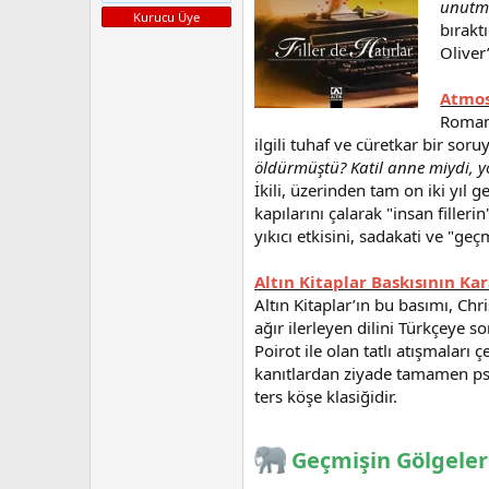
n
h
unutm
Kurucu Üye
i
bırakt
Oliver
Atmos
Roman,
ilgili tuhaf ve cüretkar bir sor
öldürmüştü? Katil anne miydi, 
İkili, üzerinden tam on iki yıl g
kapılarını çalarak "insan filleri
yıkıcı etkisini, sadakati ve "g
Altın Kitaplar Baskısının Kar
Altın Kitaplar’ın bu basımı, Chr
ağır ilerleyen dilini Türkçeye 
Poirot ile olan tatlı atışmaları 
kanıtlardan ziyade tamamen psik
ters köşe klasiğidir.
Geçmişin Gölgeler