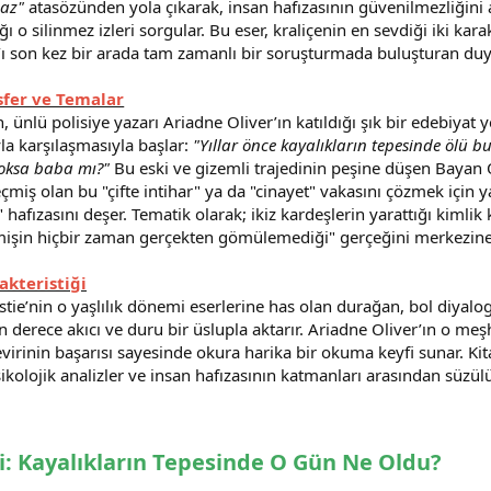
az"
atasözünden yola çıkarak, insan hafızasının güvenilmezliğini 
ığı o silinmez izleri sorgular. Bu eser, kraliçenin en sevdiği iki ka
’ı son kez bir arada tam zamanlı bir soruşturmada buluşturan duygu
fer ve Temalar
 ünlü polisiye yazarı Ariadne Oliver’ın katıldığı şık bir edebiyat ye
uyla karşılaşmasıyla başlar:
"Yıllar önce kayalıkların tepesinde ölü
yoksa baba mı?"
Bu eski ve gizemli trajedinin peşine düşen Bayan Ol
eçmiş olan bu "çifte intihar" ya da "cinayet" vakasını çözmek için ya
n" hafızasını deşer. Tematik olarak; ikiz kardeşlerin yarattığı kimlik
eçmişin hiçbir zaman gerçekten gömülemediği" gerçeğini merkezine 
akteristiği
istie’nin o yaşlılık dönemi eserlerine has olan durağan, bol diyalo
son derece akıcı ve duru bir üslupla aktarır. Ariadne Oliver’ın o m
çevirinin başarısı sayesinde okura harika bir okuma keyfi sunar. Kit
olojik analizler ve insan hafızasının katmanları arasından süzülüp 
i: Kayalıkların Tepesinde O Gün Ne Oldu?