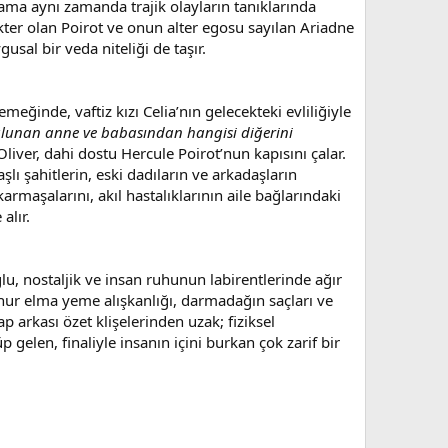
ama aynı zamanda trajik olayların tanıklarında
rakter olan Poirot ve onun alter egosu sayılan Ariadne
sal bir veda niteliği de taşır.
meğinde, vaftiz kızı Celia’nın gelecekteki evliliğiyle
 bulunan anne ve babasından hangisi diğerini
iver, dahi dostu Hercule Poirot’nun kapısını çalar.
şlı şahitlerin, eski dadıların ve arkadaşların
 karmaşalarını, akıl hastalıklarının aile bağlarındaki
alır.
glu, nostaljik ve insan ruhunun labirentlerinde ağır
eşhur elma yeme alışkanlığı, darmadağın saçları ve
ap arkası özet klişelerinden uzak; fiziksel
gelen, finaliyle insanın içini burkan çok zarif bir