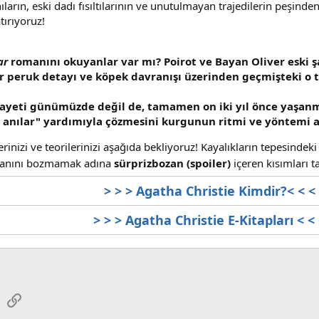
nıların, eski dadı fısıltılarının ve unutulmayan trajedilerin peşin
ırıyoruz!
ar
romanını okuyanlar var mı? Poirot ve Bayan Oliver eski şa
ur peruk detayı ve köpek davranışı üzerinden geçmişteki o t
nayeti günümüzde değil de, tamamen on iki yıl önce yaşanm
anılar" yardımıyla çözmesini kurgunun ritmi ve yöntemi a
lerinizi ve teorilerinizi aşağıda bekliyoruz! Kayalıkların tepesinde
ecanını bozmamak adına
sürprizbozan (spoiler)
içeren kısımları 
> > > Agatha Christie Kimdir?< < <
> > > Agatha Christie E-Kitapları < <
sApp
E-posta
Link