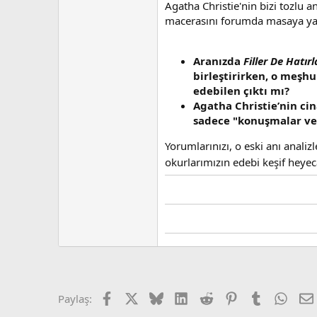
Agatha Christie'nin bizi tozlu a
macerasını forumda masaya yat
Aranızda
Filler De Hatırl
birleştirirken, o meşh
edebilen çıktı mı?
Agatha Christie’nin ci
sadece "konuşmalar ve 
Yorumlarınızı, o eski anı analiz
okurlarımızın edebi keşif hey
Facebook
X (Twitter)
Bluesky
LinkedIn
Reddit
Pinterest
Tumblr
What
Paylaş: