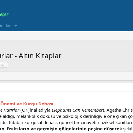
ıcılar
rlar - Altın Kitaplar
aplar
 Önemi ve Kurgu Dehası
De Hatırlar
(Orijinal adıyla
Elephants Can Remember
), Agatha Chri
 aldığı, melankolik dokusu ve psikolojik derinliğiyle öne çıkan ço
dır. Kitabın kurgusal dehası, güncel bir cinayetin fiziksel kanıtlar
ın, fısıltıların ve geçmişin gölgelerinin peşine düşerek
şekil