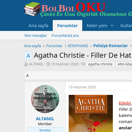
Ana sayfa
Forumlar
Neler yeni
Kullan
Yeni mesajlar
Forumlarda ara
Ana sayfa
Forumlar
KİTAPHANE
Polisiye Romanlar
Agatha Christie - Filler De Hatı
A
K
B
E
ALTANIL
19 Haziran 2026
agatha christie
altın kit
o
a
t
n
ş
i
A
u
l
k
y
a
e
19 Haziran 2026
u
n
t
B
g
l
a
ı
e
Edebi
ş
ç
r
Filler 
l
t
kaleme
a
a
ALTANIL
romanı
t
r
Member
a
i
anılar
Yönetici